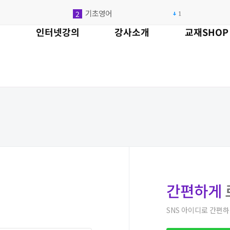
기초영어
2
1
영어회화
3
인터넷강의
강사소개
교재SHOP
초보
4
강회화
5
4
기중국
6
1
김외국
7
1
토익
8
1
초급
9
1
롯데리아
10
중국
1
1
간편하게
SNS 아이디로 간편