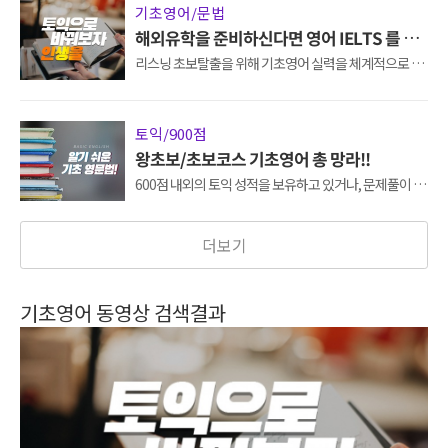
기초영어/문법
해외유학을 준비하신다면 영어 IELTS 를 준
비해야합니다!
리스닝 초보탈출을 위해 기초영어 실력을 체계적으로 학
습! 최신뉴스정보도 접하고 영어도 배우고 ! 리스닝의 첫
걸음 생생영어로 시작해보세요.
토익/900점
왕초보/초보코스 기초영어 총 망라!!
600점 내외의 토익 성적을 보유하고 있거나, 문제풀이 스
킬을 배워 8~900점대 달성을 원하시는 분을위한 강좌입
니다.
더보기
기초영어 동영상 검색결과