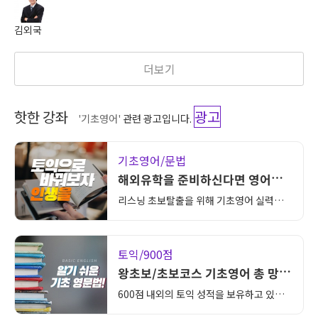
김외국
더보기
핫한 강좌
광고
'기초영어'
관련 광고입니다.
기초영어/문법
해외유학을 준비하신다면 영어
IELTS 를 준비해야합니다!
리스닝 초보탈출을 위해 기초영어 실력을
체계적으로 학습! 최신뉴스정보도 접하고
영어도 배우고 ! 리스닝의 첫걸음 생생영어
로 시작해보세요.
토익/900점
왕초보/초보코스 기초영어 총 망
라!!
600점 내외의 토익 성적을 보유하고 있거
나, 문제풀이 스킬을 배워 8~900점대 달성