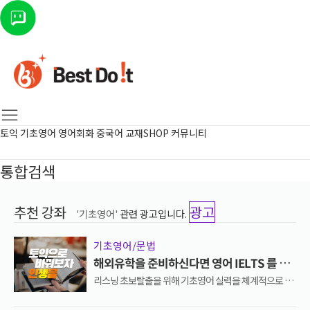
토익
기초영어
영어회화
중국어
교재SHOP
커뮤니티
통합검색
추천 강좌
광고
'기초영어'
관련 광고입니다.
기초영어/문법
해외유학을 준비하신다면 영어 IELTS 를 준
비해야합니다!
리스닝 초보탈출을 위해 기초영어 실력을 체계적으로 학
습! 최신뉴스정보도 접하고 영어도 배우고 ! 리스닝의 첫
걸음 생생영어로 시작해보세요.