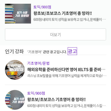
토익/900점
왕초보/초보코스 기초영어 총 망라!!
600점 내외의 토익 성적을 보유하고 있거나, 문제풀이 스
킬을 배워 8~900점대 달성을 원하시는 분을위한 강좌입
니다.
더보기
인기 강좌
광고
'기초영어'
관련 광고입니다.
기초영어/문법
해외유학을 준비하신다면 영어 IELTS 를 준비해
야합니다!
리스닝 초보탈출을 위해 기초영어 실력을 체계적으로 학습! 최
신뉴스정보도 접하고 영어도 배우고 ! 리스닝의 첫걸음 생생영
어로 시작해보세요.
토익/900점
왕초보/초보코스 기초영어 총 망라!!
600점 내외의 토익 성적을 보유하고 있거나, 문제풀이 스킬을
배워 8~900점대 달성을 원하시는 분을위한 강좌입니다.