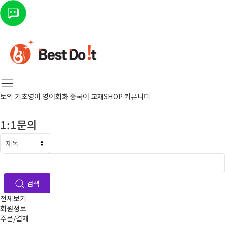
토익
기초영어
영어회화
중국어
교재SHOP
커뮤니티
1:1문의
검색
전체보기
회원정보
주문/결제