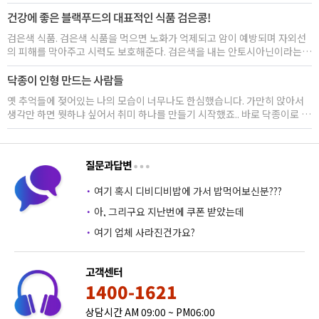
다. 우울장애는 평생 유병율이 15%, 특히 여자에서는 25% 정도에 이르며,
건강에 좋은 블랙푸드의 대표적인 식품 검은콩!
감정, 생각, 신체 상태, 그리고 행동 등에 변화를 일으키는 심각한 질환이다.
이것은 한 개인의 전반적인 삶에 영향을 준다. 우울증은 일시적인 우울감과
검은색 식품. 검은색 식품을 먹으면 노화가 억제되고 암이 예방되며 자외선
는 다르다.
의 피해를 막아주고 시력도 보호해준다. 검은색을 내는 안토시아닌이라는
성분은 적포도주가 심장질환을 예방하고, 노화방지에 효과가 있다는 "프렌
닥종이 인형 만드는 사람들
치 패러독스"의 주역이다. 이 물질은 우리 몸을 녹슬게 만드는 활성산소를
제거해 주는 항산화 성분으로 노화를 막고 신체기능을 활성화시키는 역할을
옛 추억들에 젖어있는 나의 모습이 너무나도 한심했습니다. 가만히 앉아서
한다. 대표적인 블랙 푸드로는 검은쌀, 검은깨.....
생각만 하면 뭣하냐 싶어서 취미 하나를 만들기 시작했죠.. 바로 닥종이로 인
형을 만들어 제가 그리웠던 그 추억의 배경을 묘사하는 거랍니다.
질문과답변
·
여기 혹시 디비디비밥에 가서 밥먹어보신분???
·
아, 그리구요 지난번에 쿠폰 받았는데
·
여기 업체 사라진건가요?
고객센터
1400-1621
상담시간 AM 09:00 ~ PM06:00