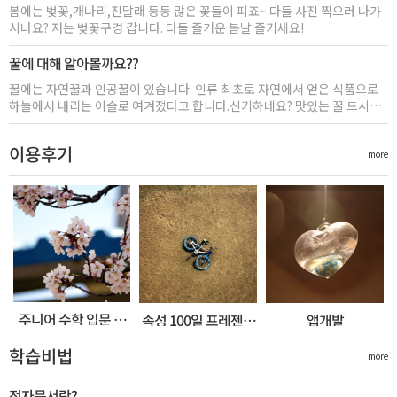
봄에는 벚꽃,개나리,진달래 등등 많은 꽃들이 피죠~ 다들 사진 찍으러 나가
시나요? 저는 벚꽃구경 갑니다. 다들 즐거운 봄날 즐기세요!
꿀에 대해 알아볼까요??
꿀에는 자연꿀과 인공꿀이 있습니다. 인류 최초로 자연에서 얻은 식품으로
하늘에서 내리는 이슬로 여겨졌다고 합니다.신기하네요? 맛있는 꿀 드시고
좋은 하루 보내세요~
이용후기
more
주니어 수학 입문 강
속성 100일 프레젠테
앱개발
좌를 듣고 수학에 자
이션 따라잡기
신...
학습비법
more
전자문서란?