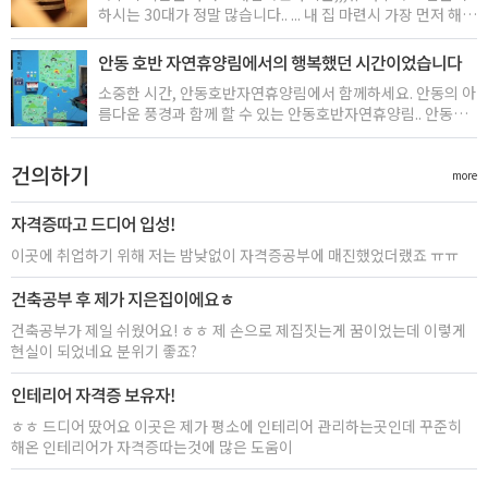
하시는 30대가 정말 많습니다.. ... 내 집 마련시 가장 먼저 해야
역할을 한다. 대표적인 블랙 푸드로는 검은쌀, 검은깨.....
할일은 청약을 만드는 일입니다. 많은 사람들이 내집마련을
위해 청약통장을 우선적으로 가입하는 것이 내집 마련으로 가
안동 호반 자연휴양림에서의 행복했던 시간이었습니다
는 첫 걸음입니다.
소중한 시간, 안동호반자연휴양림에서 함께하세요. 안동의 아
름다운 풍경과 함께 할 수 있는 안동호반자연휴양림.. 안동호
반자연휴양림은 빼어난 자연경관과 인근 도산서원, 유교문화
박물관, 육사문학관, 청량산도립공원등과 어우러져 휴가철 피
건의하기
서지로 큰 각광을 받고 있습니다.
more
자격증따고 드디어 입성!
이곳에 취업하기 위해 저는 밤낮없이 자격증공부에 매진했었더랬죠 ㅠㅠ
건축공부 후 제가 지은집이에요ㅎ
건축공부가 제일 쉬웠어요! ㅎㅎ 제 손으로 제집짓는게 꿈이었는데 이렇게
현실이 되었네요 분위기 좋죠?
인테리어 자격증 보유자!
ㅎㅎ 드디어 땄어요 이곳은 제가 평소에 인테리어 관리하는곳인데 꾸준히
해온 인테리어가 자격증따는것에 많은 도움이