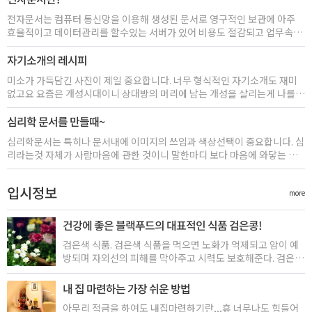
전자문서는 컴퓨터 통신망을 이용해 생성된 문서로 영구적인 보관에 아주
효율적이고 데이터관리를 할수있는 서버가 있어 비용도 절감되고 업무속도
가 높아진다
자기소개의 레시피
미소가 가득담긴 사진이 제일 중요합니다. 너무 형식적인 자기소개도 재미
없고요 요즘은 개성시대이니 상대방의 머리에 남는 개성을 살리는게 나를
살리는 길!!
심리학 문서를 만들때~
심리학문서는 특히나 문서내에 이미지의 쓰임과 색상선택이 중요합니다. 심
리라는것 자체가 사람마음에 관한 것이니 말한마디 보다 마음에 와닿는 이
미지나 색상사용을 제대로 어필하는게 중요하다고 생각되네요~
입시정보
more
건강에 좋은 블랙푸드의 대표적인 식품 검은콩!
검은색 식품. 검은색 식품을 먹으면 노화가 억제되고 암이 예
방되며 자외선의 피해를 막아주고 시력도 보호해준다. 검은색
을 내는 안토시아닌이라는 성분은 적포도주가 심장질환을 예
방하고, 노화방지에 효과가 있다는 "프렌치 패러독스"의 주역
내 집 마련하는 가장 쉬운 방법
이다. 이 물질은 우리 몸을 녹슬게 만드는 활성산소를 제거해
아무리 적금을 하여도 내집마련하기란,,,휴 너무나도 힘들어
주는 항산화 성분으로 노화를 막고 신체기능을 활성화시키는