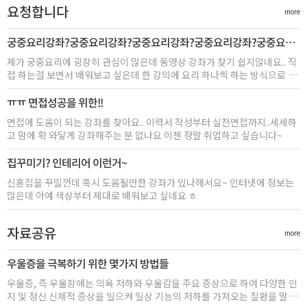
요청합니다
more
궁중요리강좌?궁중요리강좌?궁중요리강좌?궁중요리강좌?궁중요리
강좌?궁중요리강좌?궁중요리강좌?
제가 궁중요리에 굉장히 관심이 많은데 동영상 강좌가 찾기 쉽지않네요.. 직
접 하는걸 보면서 배워보고 싶은데 한 강의에 요리 하나씩 하는 방식으로 진
행되는 강좌 있나요? 꼭 좀 요청합니다 ㅠㅠ
ㅠㅠ 면접성공을 위한!!
면접에 도움이 되는 강좌를 찾아요.. 이력서 작성부터 실전면접까지..세세하
고 맘에 확 와닿게 강좌해주는 분 없나요 이젠 정말 취업하고 싶습니다~
집꾸미기? 인테리어 이런거~
신혼집을 꾸밀껀데 혹시 도움될만한 강좌가 있나해서요~ 인터넷에 정보는
많은데 아예 색상부터 제대로 배워보고 싶네요 ㅎ
자료공유
more
우울증을 극복하기 위한 몇가지 방법들
우울증, 즉 우울장애는 의욕 저하와 우울감을 주요 증상으로 하여 다양한 인
지 및 정신 신체적 증상을 일으켜 일상 기능의 저하를 가져오는 질환을 말한