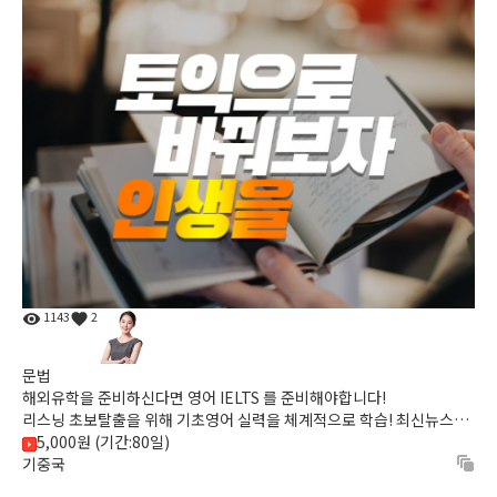
1143
2
문법
해외유학을 준비하신다면 영어 IELTS 를 준비해야합니다!
리스닝 초보탈출을 위해 기초영어 실력을 체계적으로 학습! 최신뉴스정
보도 접하고 영어도 배우고 ! 리스닝의 첫걸음 생생영어로 시작...
5,000원 (기간:80일)
기중국