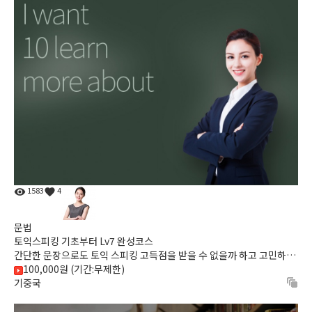
1583
4
문법
토익스피킹 기초부터 Lv7 완성코스
간단한 문장으로도 토익 스피킹 고득점을 받을 수 없을까 하고 고민하고
계셨던 모든 분들에게 추천해드리는 스피킹 기초 완성코스입...
100,000원 (기간:무제한)
기중국