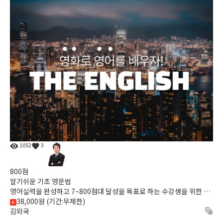
1052
3
800점
알기쉬운 기초 영문법
영어실력을 완성하고 7~800점대 달성을 목표로 하는 수강생을 위한 과
38,000원 (기간:무제한)
목으로 자체교재와 해밀스 교재를 통해 RC+LC를 동시에 마무리...
김외국