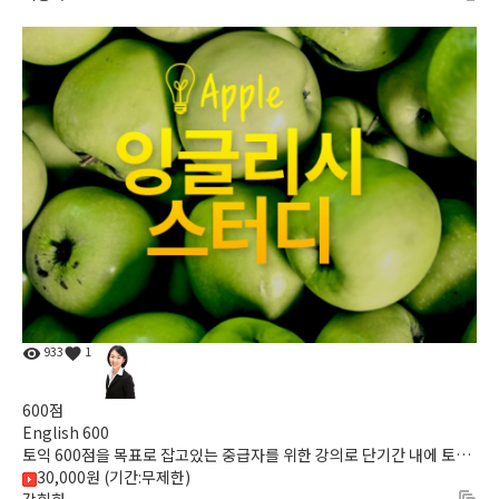
933
1
600점
English 600
토익 600점을 목표로 잡고있는 중급자를 위한 강의로 단기간 내에 토익
30,000원 (기간:무제한)
점수를 올릴 수 있는 절호의 기회입니다. English 600와 함께...
강회화