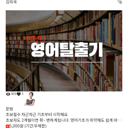
김외국
836
3
문법
초보필수 차근차근 기초부터 시작해요
초보자도 2개월이면 확~ 변하게됩니다. 영어기초가 취약해도 쉽게 따라
올수 있고 문법기초를 확실하게 마무리 합니다.
5,000원 (기간:무제한)