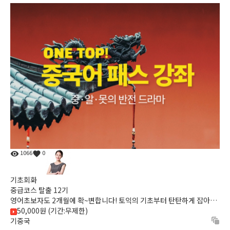
1066
0
기초회화
중급코스 탈출 12기
영어초보자도 2개월에 확~변합니다! 토익의 기초부터 탄탄하게 잡아주
어 다음 단계를 수강할 때 어려움이 없도록 확실히 알려드리는 ...
50,000원 (기간:무제한)
기중국