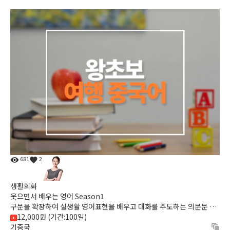
681
2
생활회화
웃으면서 배우는 영어 Season1
구문을 확장하여 실생활 영어표현을 배우고 대화를 주도하는 의문문 연
습과 확장훈련을 하게되는 웃으면서 배우는영어
12,000원 (기간:100일)
기중국