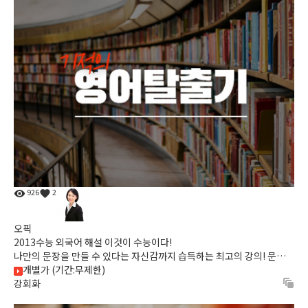
926
2
오픽
2013수능 외국어 해설 이것이 수능이다!
나만의 문장을 만들 수 있다는 자신감까지 습득하는 최고의 강의! 문장
구조, 말하기 연습까지 15일 내에 완성하고자 하는 학습자를 ...
개별가 (기간:무제한)
강회화