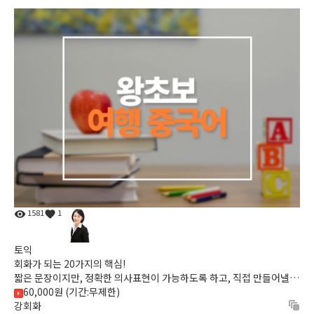
1581
1
토익
회화가 되는 20가지의 핵심!
짧은 문장이지만, 정확한 의사표현이 가능하도록 하고, 직접 만들어낼
수 있는 표현법을 익혀, 입에서 곧바로 나오게 되는 마법의 강...
60,000원 (기간:무제한)
강회화