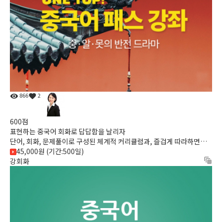
866
2
600점
표현하는 중국어 회화로 답답함을 날리자
단어, 회화, 문제풀이로 구성된 체계적 커리큘럼과, 즐겁게 따라하면서
쉽게 배우는 말하기 중심의 회화 강의
45,000원 (기간:500일)
강회화