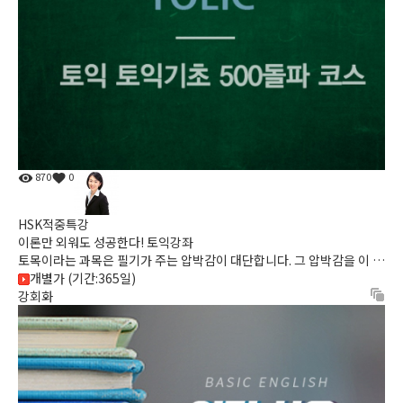
870
0
HSK적중특강
이론만 외워도 성공한다! 토익강좌
토목이라는 과목은 필기가 주는 압박감이 대단합니다. 그 압박감을 이 강
좌로 해소해보세요!
개별가 (기간:365일)
강회화