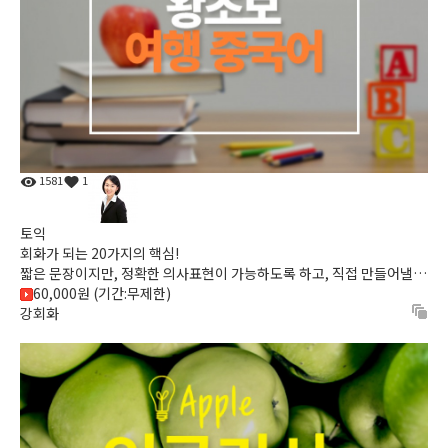
1581
1
토익
회화가 되는 20가지의 핵심!
짧은 문장이지만, 정확한 의사표현이 가능하도록 하고, 직접 만들어낼
수 있는 표현법을 익혀, 입에서 곧바로 나오게 되는 마법의 강...
60,000원 (기간:무제한)
강회화