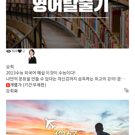
926
2
오픽
2013수능 외국어 해설 이것이 수능이다!
나만의 문장을 만들 수 있다는 자신감까지 습득하는 최고의 강의! 문장
구조, 말하기 연습까지 15일 내에 완성하고자 하는 학습자를 ...
개별가 (기간:무제한)
강회화