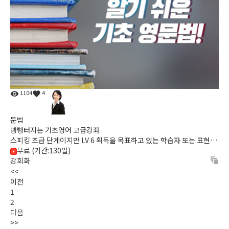
1104
4
문법
빵빵터지는 기초영어 고급강좌
스피킹 초급 단계이지만 LV 6 획득을 목표하고 있는 학습자 또는 표현,
문장 구조, 말하기 연습까지 15일 내에 완성하고자 하는 학습...
무료 (기간:130일)
강회화
<<
이전
1
2
다음
>>