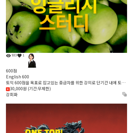
933
1
600점
English 600
토익 600점을 목표로 잡고있는 중급자를 위한 강의로 단기간 내에 토익
30,000원 (기간:무제한)
점수를 올릴 수 있는 절호의 기회입니다. English 600와 함께...
강회화