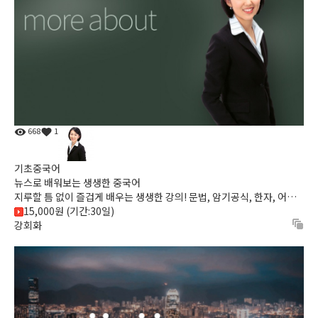
668
1
기초중국어
뉴스로 배워보는 생생한 중국어
지루할 틈 없이 즐겁게 배우는 생생한 강의! 문법, 암기공식, 한자, 어려
15,000원 (기간:30일)
운 강의는 NO! 누구든지 저절로 따라하게 만드는 획기적 학...
강회화