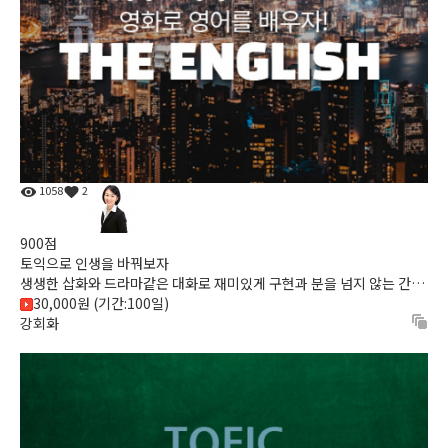
1058
2
900점
토익으로 인생을 바꿔보자
생생한 삽화와 드라마같은 대화로 재미있게 구현과 분을 넘지 않는 간결
함! 짧지만 집중력 높은 강의!
30,000원 (기간:100일)
강회화