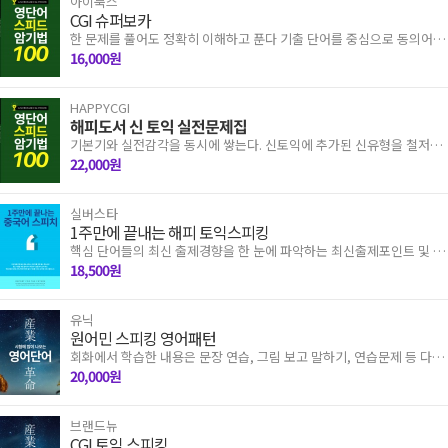
아이북스
CGI 슈퍼보카
한 문제를 풀어도 정확히 이해하고 푼다 기출 단어를 중심으로 동의어군
을 통해 단어를 학습할 수 있게 되어 있습니다. 이를 통해 체계적으로 동
16,000원
의어까지 학습할 수 있습니다. 수년간의
HAPPYCGI
해피도서 신 토익 실전문제집
기본기와 실전감각을 동시에 쌓는다. 신토익에 추가된 신유형을 철저하
게 분석 및 반영, 신토익 유형 및 난이도의 실전모의고사 10회분, 다양한
22,000원
미국, 영국, 호주, 캐나다식 원어민
실버스타
1주만에 끝내는 해피 토익스피킹
핵심 단어들의 최신 출제경향을 한 눈에 파악하는 최신출제포인트 및 시
험에 자주 출제되는 빈출 어구, 혼동하기 쉬운 단어, 관련된 문법 포인트,
18,500원
동의어 문제 등 단어와 관련된 모든
유닉
원어민 스피킹 영어패턴
회화에서 학습한 내용은 문장 연습, 그림 보고 말하기, 연습문제 등 다양
한 코너를 통해 무한 반복 학습이 가능하다. 핵심 포인트를 집중적으로
20,000원
학습하도록 각 코너들이 구성되어 있어
브랜드뉴
CGI 토익 스피킹