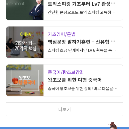
토익스피킹 기초부터 Lv7 완성코
스
간단한 문장으로도 토익 스피킹 고득점을
받을 수 없을까 하고 고민하고 계셨던 모든
분들에게 추천해드리는 스피킹 기초 완성코
스입니다.
기초영어/문법
핵심문장 말하기훈련 + 신유형 특
강
스피킹 초급 단계이지만 LV 6 획득을 목표
하고 있는 학습자 또는 표현, 문장 구조, 말
하기 연습까지 15일 내에 완성하고자 하는
학습자를 위한 강의입니다.
중국어/왕초보강좌
왕초보를 위한 여행 중국어
중국어 왕초보를 위한 강의! 바로 다음달에
떠날 중국여행이 걱정된다면?! 지금바로
"왕초보를 위한 여행 중국어"를 시작해보
세요.
더보기