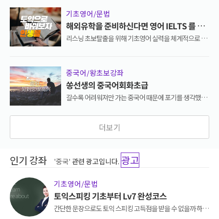
기초영어/문법
해외유학을 준비하신다면 영어 IELTS 를 준
비해야합니다!
리스닝 초보탈출을 위해 기초영어 실력을 체계적으로 학
습! 최신뉴스정보도 접하고 영어도 배우고 ! 리스닝의 첫
걸음 생생영어로 시작해보세요.
중국어/왕초보강좌
쏭선생의 중국어회화초급
갈수록 어려워져만 가는 중국어 때문에 포기를 생각했던
분들에게 추천해 드리는 강좌, 중국어가 즐거워지는 다양
한 예문으로 이제 중국어가 즐거워집니다.
더보기
인기 강좌
광고
'중국'
관련 광고입니다.
기초영어/문법
토익스피킹 기초부터 Lv7 완성코스
간단한 문장으로도 토익 스피킹 고득점을 받을 수 없을까 하고
고민하고 계셨던 모든 분들에게 추천해드리는 스피킹 기초 완