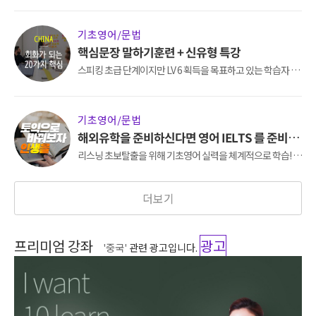
성코스입니다.
기초영어/문법
핵심문장 말하기훈련 + 신유형 특강
스피킹 초급 단계이지만 LV 6 획득을 목표하고 있는 학습자 또
는 표현, 문장 구조, 말하기 연습까지 15일 내에 완성하고자 하
는 학습자를 위한 강의입니다.
기초영어/문법
해외유학을 준비하신다면 영어 IELTS 를 준비해
야합니다!
리스닝 초보탈출을 위해 기초영어 실력을 체계적으로 학습! 최
신뉴스정보도 접하고 영어도 배우고 ! 리스닝의 첫걸음 생생영
어로 시작해보세요.
더보기
프리미엄 강좌
광고
'중국'
관련 광고입니다.