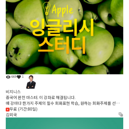
669
1
비지니스
중국어 완전 마스터. 이 강좌로 해결됩니다.
매 강마다 한가지 주제의 필수 회화표현 학습, 원하는 회화주제를 선택해
짧은 시간에 반복적으로 학습 가능
무료 (기간:80일)
김외국