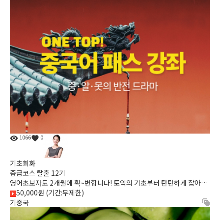
1066
0
기초회화
중급코스 탈출 12기
영어초보자도 2개월에 확~변합니다! 토익의 기초부터 탄탄하게 잡아주
어 다음 단계를 수강할 때 어려움이 없도록 확실히 알려드리는 ...
50,000원 (기간:무제한)
기중국