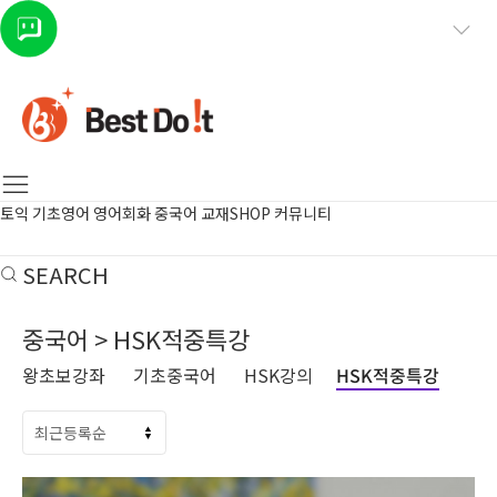
토익
기초영어
영어회화
중국어
교재SHOP
커뮤니티
SEARCH
중국어 > HSK적중특강
왕초보강좌
기초중국어
HSK강의
HSK적중특강