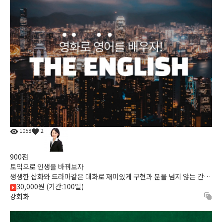
1058
2
900점
토익으로 인생을 바꿔보자
생생한 삽화와 드라마같은 대화로 재미있게 구현과 분을 넘지 않는 간결
함! 짧지만 집중력 높은 강의!
30,000원 (기간:100일)
강회화