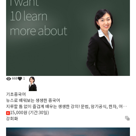
668
1
기초중국어
뉴스로 배워보는 생생한 중국어
지루할 틈 없이 즐겁게 배우는 생생한 강의! 문법, 암기공식, 한자, 어려
15,000원 (기간:30일)
운 강의는 NO! 누구든지 저절로 따라하게 만드는 획기적 학...
강회화