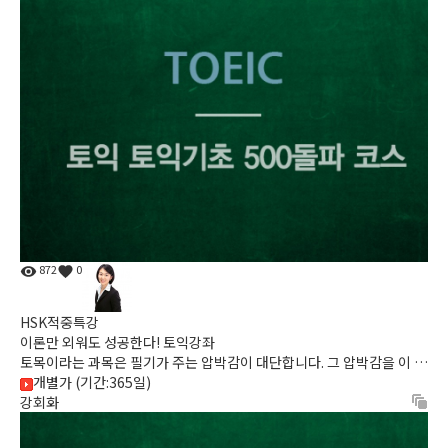
872
0
HSK적중특강
이론만 외워도 성공한다! 토익강좌
토목이라는 과목은 필기가 주는 압박감이 대단합니다. 그 압박감을 이 강
좌로 해소해보세요!
개별가 (기간:365일)
강회화