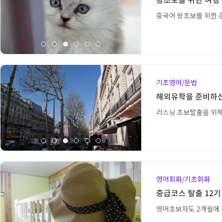
중국어 왕초보를 위한 
기초영어/문법
해외유학을 준비하신다
영어회화/기초회화
중급코스 탈출 12기
영어초보자도 2개월에 