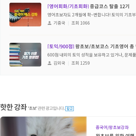
[영어회화/기초회화]
중급코스 탈출 12기
영어초보자도 2개월에 확~변합니다! 토익의 기초부
기중국
|
조회 1066
[토익/900점]
왕초보/초보코스 기초영어 총 
600점 내외의 토익 성적을 보유하고 있거나, 문제
김외국
|
조회 1259
핫한 강좌
'초보'
관련 광고입니다.
중국어/왕초보강좌
왕초보를 위한 여행