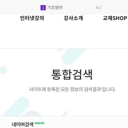
기초영어
3
2
초보
4
인터넷강의
강사소개
교재SHOP
강회화
5
4
기중국
6
1
김외국
7
1
토익
8
1
초급
9
1
롯데리아
10
통합검색
중국
1
1
영어회화
2
1
사이트에 등록된 모든 정보의 검색결과 입니다.
기초영어
3
2