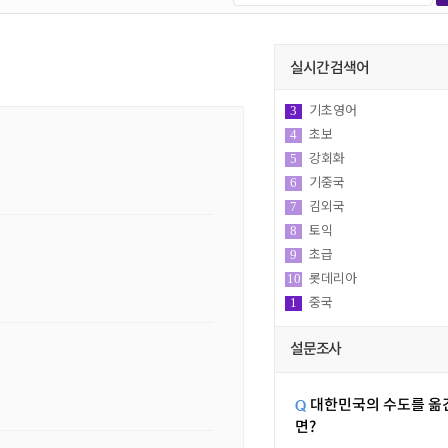
실시간 검색어
초보
4
강회화
5
기중국
6
김외국
7
토익
8
초급
9
롯데리아
10
중국
1
영어회화
2
기초영어
3
설문조사
대한민국의 수도를 옮
면?