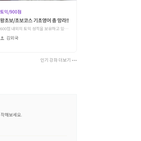
토익/900점
왕초보/초보코스 기초영어 총 망라!!
600점 내외의 토익 성적을 보유하고 있거나, 문제풀이 스킬을 배워 8~900점대 달성을 원하시는 분을위한 강좌입니다.
김외국
인기 강좌 더보기
시작해보세요.