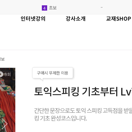
초보
4
강회화
5
4
인터넷강의
강사소개
교재SHOP
기중국
6
1
김외국
7
1
토익
8
1
초급
9
1
정보
롯데리아
10
중국
1
1
구매시 무제한 이용
9회
영어회화
2
1
토익스피킹 기초부터 Lv
기초영어
3
2
간단한 문장으로도 토익 스피킹 고득점을 받을
킹 기초 완성코스입니다.