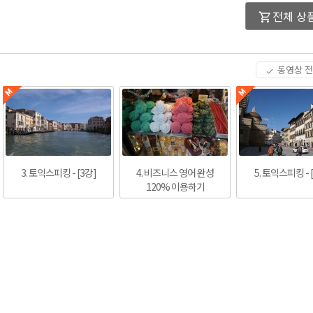
전체 상
동영상 
3. 토익스피킹 - [3강]
4. 비즈니스 영어 완성
5. 토익스피킹 - 
120% 이용하기