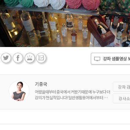
 [2강]
3. 토익스피킹 - [3강]
4. 비즈니스 영어 완성
5.
120% 이용하기
기중국
강좌 
어렸을때부터 중국에서 커왔기때문에 누구보다 더
강의가 현실적입니다! 일반생활용어에서부터 시
강사소
험준비까지. 제 강의를 놓치지마세요
 [7강]