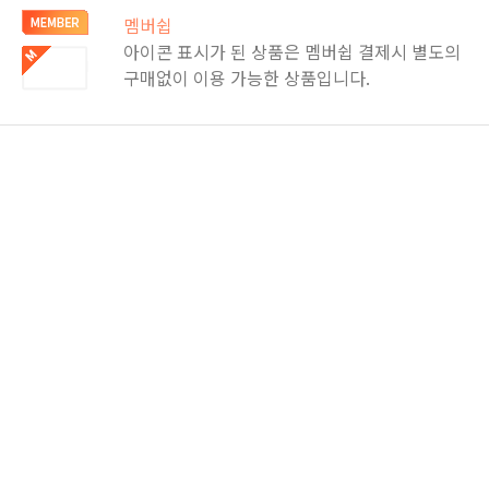
멤버쉽
아이콘 표시가 된 상품은 멤버쉽 결제시 별도의
구매없이 이용 가능한 상품입니다.
 [2강]
3. 토익스피킹 - [3강]
4. 토익스피킹 - [4강]
5.
 [7강]