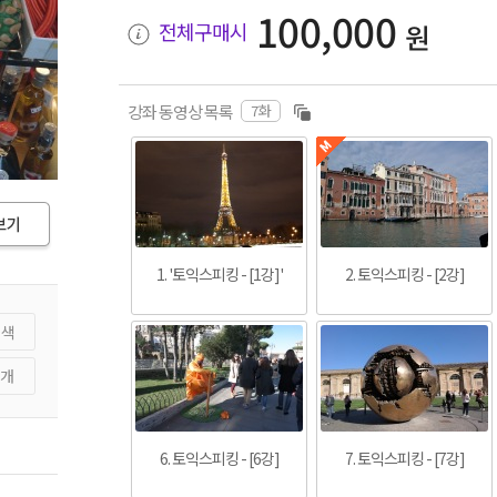
100,000
전체구매시
원
7화
강좌 동영상 목록
 토익스피킹 - [5강]
1. '토익스피킹 - [1강]'
2. 토익스피킹 - [2강]
검색
개
6. 토익스피킹 - [6강]
7. 토익스피킹 - [7강]