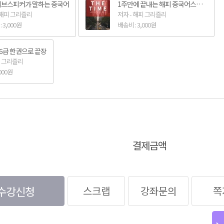
브스피커가 말하는 중국어
1주만에 끝내는 해피 중국어스피킹
 해피 그리즐리
저자 - 해피 그리즐리
 3,000원
배송비 : 3,000원
K6급 한권으로 끝장
피 그리즐리
000원
결제금액
수강신청
스크랩
강좌문의
쪽