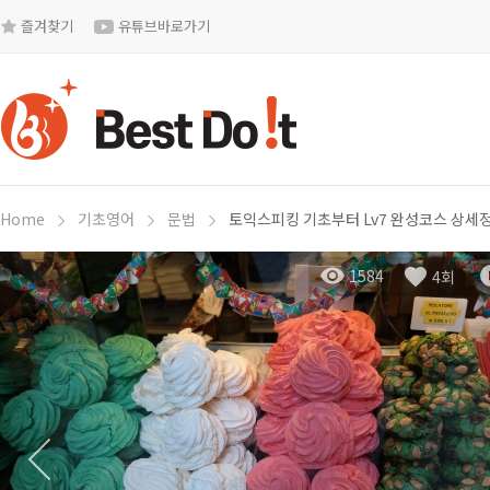
즐겨찾기
유튜브바로가기
Home
기초영어
문법
토익스피킹 기초부터 Lv7 완성코스 상세
1584
4회