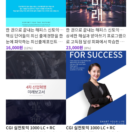
한 권으로 끝내는 해피스 신토익
한 권으로 끝내는 해피스 신토익
1000제 문제집
핵심 단어들의 최신 출제경향을 한
900제 문제집
상세한 해설과 받아쓰기 프로그램으
눈에 파악하는 최신출제포인트 및
로 고득점 달성 회화에서 학습한 내
시험에 자주 출제되는 빈출 어구, 혼
16,000원
용은 문장 연습, 그림 보고 말하기,
23,000원
(12%)
(8%)
동하기 쉬운 단어, 관련된 문법 포인
연습문제 등 다양한 코너를 통해 무
트, 동의어 문제 등 단어와 관련된 모
한 반복 학습이 가능하다. 핵심
든
CGI 실전토익 1000 LC + RC
CGI 실전토익 1000 LC + RC