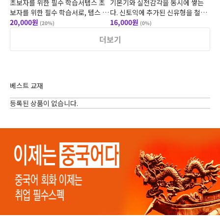
초보자를 위한 필수 학습서텝스 초
기본기와 실전감각을 동시에 쌓는
보자를 위한 필수 학습서로, 텝스 시
다. 신토익에 추가된 신유형을 철저
험을 처음 접하거나 텝스 리딩의 기
20,000원
하게 분석 및 반영, 신토익 유형 및
16,000원
(20%)
(0%)
초를 다지고자 하는 학습자들이 문
난이도의 실전모의고사 10회분, 다
더보기
법, 어휘, 독해 전반에 걸쳐 기초
양한 미국, 영국, 호주, 캐나다식 원
어민
베스트 교재
등록된 상품이 없습니다.