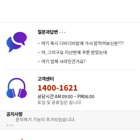
히 분석
원
제경향
원
제경향
원
TEPS
기 프로
원
은 문장
원
계적인
원
히 이해
원
제경향
원
하고 푼다
(6%)
(8%)
(6%)
(3%)
(6%)
(0%)
(14%)
하여,
을 한 눈
을 한 눈
그램으
연습,
학습 상
하고 푼
을 한 눈
기출 단어
(17%)
(19%)
교재 내
에 파악
에 파악
로 고득
그림 보
세한 해
다 기출
에 파악
를 중심으
모든 내
하는 최
하는 최
점 달성
고 말하
설과 받
단어를
하는 최
로 동의어
용과 문
신출제
신출제
회화에
기, 연
아쓰기
중심으
신출제
군을 통해
질문과답변
제에 반
포인트
포인트
서 학습
습문제
프로그
로 동의
포인트
단어를 학
영하였
및 시험
및 시험
한 내용
등 다양
램으로
어군을
및 시험
습할 수 있
·
여기 혹시 디비디비밥에 가서 밥먹어보신분???
으며,
에 자주
에 자주
은 문장
한 코너
고득점
통해 단
에 자주
게 되어 있
·
아, 그리구요 지난번에 쿠폰 받았는데
이에 맞
출제되
출제되
연습,
를 통해
달성 신
어를 학
출제되
습니다. 이
는 효과
는 빈출
는 빈출
그림 보
무한 반
토익 유
습할 수
는 빈출
를 통해 체
·
여기 업체 사라진건가요?
적인 문
어구,
어구,
고 말하
복 학습
형 및 난
있게 되
어구,
계적으로
제풀이
혼동하
혼동하
기, 연
이 가능
이도 완
어 있습
혼동하
동의어까
전략을
기 쉬운
기 쉬운
고객센터
습문제
하다. 핵
벽 반영
니다. 이
기 쉬운
지 학습할
제시하
단어,
단어,
등 다양
심 포인
한 리딩
를 통해
단어,
수 있습니
1400-1621
였습니
관련된
관련된
한 코너
트를 집
실전 10
체계적
관련된
다. 수년간
상담시간 AM 09:00 ~ PM06:00
다. 청해
문법 포
문법 포
를 통해
중적으
회분 수
으로 동
문법 포
의
토일 및 공휴일은 쉽니다.
영역의
인트,
인트,
무한 반
로 학습
록 및 수
의어까
인트,
파트별
동의어
동의어
복 학습
하도록
준별 학
지 학습
동의어
공지사항
문제풀
문제 등
문제 등
이 가능
각 코너
습 플랜
할 수 있
문제 등
문의하기 기능이 추가되었습니다.
이 전략
단어와
단어와
하다. 핵
들이 구
및 성향
습니다.
단어와
을 단계
관련된
관련된
심 포인
성되어
별 학습
수년간
관련된
에 따라
모든
모든
트를
있어
의
모든