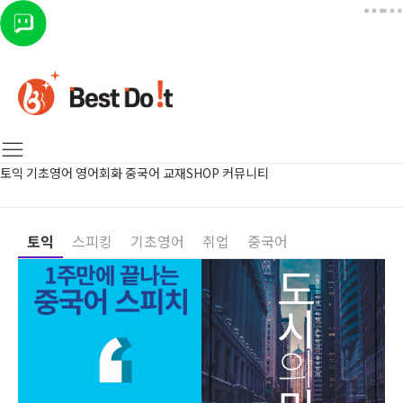
토익
기초영어
영어회화
중국어
교재SHOP
커뮤니티
토익
스피킹
기초영어
취업
중국어