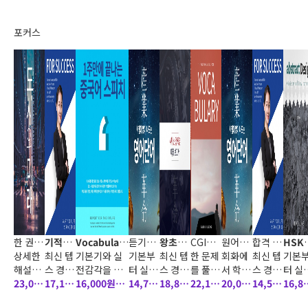
도록 구성된
고 말하
모든 내
모든 내
한 필수
고득점 달성
하는 최
설과 받
1단계를 시
기, 연
용과 문
용과 문
학습서
신토익 유형
신출제
아쓰기
포커스
작으로, 기본
습문제
제에 반
제에 반
로, 텝
및 난이도 완
포인트
프로그
뼈대 문장 학
등 다양
영하였
영하였
스 시험
벽 반영한 리
및 시험
램으로
습, 실생활에
한 코너
으며,
으며,
을 처음
딩 실전 10회
에 자주
고득점
서 가장 많이
를 통해
이에 맞
이에 맞
접하거
분 수록 및 수
출제되
달성 신
쓰는 핵심 구
무한 반
는 효과
는 효과
나 텝스
준별 학습 플
는 빈출
토익 유
문 90가지,
복 학습
적인 문
적인 문
리딩의
랜 및 성향별
어구,
형 및 난
듣기
이 가능
제풀이
제풀이
기초를
학습
혼동하
이도 완
하다. 핵
전략을
전략을
다지고
기 쉬운
벽 반영
니
심 포인
제시하
제시하
자 하는
단어,
한 리딩
트를 집
였습니
였습니
학습자
관련된
실전 10
중적으
다. 청해
다. 청해
들이 문
문법 포
회분 수
로 학습
영역의
영역의
법, 어
인트,
록 및 수
하도록
파트별
파트별
휘, 독
동의어
준별 학
각 코너
문제풀
문제풀
해 전반
문제 등
습 플랜
할
들이 구
이 전략
이 전략
에 걸쳐
단어와
및 성향
한 권으
기적의
Vocabulary
듣기만
왕초보
CGI
원어민
합격 자
HSK
성되어
을 단계
을 단계
기초
관련된
별 학습
로 끝내
상세한
자소서
최신 텝
100일 완성.
기본기와 실
해도 문
기본부
해피여
최신 텝
HSK4
한 문제
스피킹
회화에
소서 해
최신 텝
급 공
기본
있어
에 따라
에 따라
모든
는 해피
해설과
포인트!
스 경향
이제 나도 원
전감각을 동
법이 콸
터 실전
행 영어
스 경향
급 한권
를 풀어
영어패
서 학습
피특강
스 경향
기출
터 실
스 신토
받아쓰
23,000
을 철저
17,100
어민
시에 쌓는다.
16,000원
콸콸콸
까지 체
14,700
문법
을 철저
18,800
으로 끝
도 정확
22,100
턴
한 내용
20,000
을 철저
14,500
제
까지 
16,8
익 900
기 프로
원
히 분석
원
신토익에 추
계적인
원
히 분석
원
내기
히 이해
원
은 문장
원
히 분석
원
계적
원
(8%)
(3%)
(0%)
(6%)
(3%)
(7%