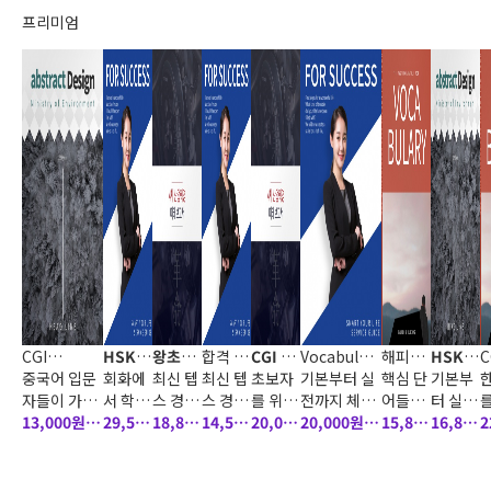
프리미엄
CGI
HSK4
왕초보
합격 자
CGI 실
Vocabulary
해피
HSK3
C
Vocabulary
중국어 입문
급은 바
회화에
해피여
최신 텝
소서 해
최신 텝
전토익
초보자
100일 완성.
기본부터 실
NCS 기
핵심 단
급 공식
기본부
H
자들이 가장
로 이책
서 학습
행 영어
스 경향
피특강
스 경향
1000
를 위한
이제 나도 원
전까지 체계
초능력
어들의
기출문
터 실전
어려워하는
13,000원
으로!
한 내용
29,500
문법
을 철저
18,800
을 철저
14,500
LC +
필수 학
20,000
어민
적인 학습 상
20,000원
평가
최신 출
15,880
제
까지 체
16,800
2
중국어 발음
은 문장
원
히 분석
원
히 분석
원
RC
습서텝
원
세한 해설과
제경향
원
계적인
원
(8%)
(6%)
(3%)
(10%)
(6%)
(7%)
을 문장 속에
연습,
하여,
하여,
스 초보
받아쓰기 프
을 한 눈
학습 상
(19%)
(20%)
(
서 익힐 수 있
그림 보
교재 내
교재 내
자를 위
로그램으로
에 파악
세한 해