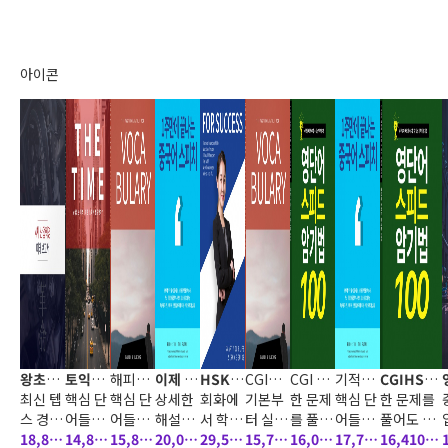
제 문제
그램으
하여,
가된 신유형
학습 상
하여,
하고 푼
연습,
하여,
학습 
(11%)
(18%)
(10%)
집
로 고득
교재 내
을 철저하게
세한 해
교재 내
다 기출
그림 보
교재 내
세한 
점 달성
모든 내
분석 및 반영,
설과 받
모든 내
단어를
고 말하
모든 내
설과 
회화에
용과 문
신토익 유형
아쓰기
용과 문
중심으
기, 연
용과 문
아쓰
아이콘
서 학습
제에 반
및 난이도의
프로그
제에 반
로 동의
습문제
제에 반
프로
한 내용
영하였
실전모의고
램으로
영하였
어군을
등 다양
영하였
램으
은 문장
으며,
사 10회분,
고득점
으며,
통해 단
한 코너
으며,
고득
연습,
이에 맞
다양한 미국,
달성 신
이에 맞
어를 학
를 통해
이에 맞
달성 
그림 보
는 효과
영국, 호주,
토익 유
는 효과
습할 수
무한 반
는 효과
토익 
고 말하
적인 문
캐나다식 원
형 및 난
적인 문
있게 되
복 학습
적인 문
형 및 
기, 연
제풀이
어민
이도 완
제풀이
어 있습
이 가능
제풀이
이도 
습문제
전략을
벽 반영
전략을
니다. 이
하다. 핵
전략을
벽 반
등 다양
제시하
한 리딩
제시하
를 통해
심 포인
제시하
한 리
한 코너
였습니
실전 10
였습니
체계적
트를 집
였습니
실전 1
를 통해
다. 청해
회분 수
다. 청해
으로 동
중적으
다. 청해
회분 
무한 반
영역의
록 및 수
영역의
의어까
로 학습
영역의
록 및 
복 학습
파트별
준별 학
파트별
지 학습
하도록
파트별
준별 
이 가능
문제풀
습 플랜
문제풀
할 수 있
각 코너
문제풀
습 플
하다. 핵
이 전략
및 성향
이 전략
습니다.
들이 구
이 전략
및 성
왕초보
토익의
해피
이제 영
HSK4
CGI
CGI 슈
기적의
CGIHSK5
심
을 단계
별 학습
을 단계
수년간
성되어
을 단계
별 학
해피여
최신 텝
필수 문
핵심 단
NCS 기
핵심 단
단어는
상세한
급은 바
회화에
NCS 직
기본부
퍼보카
한 문제
자소서
핵심 단
급 종합사
한 문제를
에 따라
에 따라
의
있어
에 따라
행 영어
스 경향
법공략
어들의
초능력
어들의
내게 맞
해설과
로 이책
서 학습
무능력
터 실전
를 풀어
포인트!
어들의
풀어도 정
문법
을 철저
18,800
최신 출
14,800
평가
최신 출
15,880
겨라
받아쓰
20,000
으로!
한 내용
29,500
평가
까지 체
15,780
도 정확
16,000
최신 출
17,700
확히 이해
16,410원